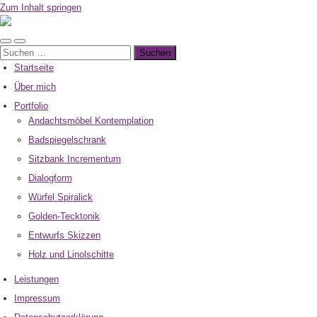
Zum Inhalt springen
Michael
Lust
Mobile-
Suchfeld
Gestaltung
Suchen
Menü
ein-/ausblenden
nach:
ein-/ausblenden
Startseite
Über mich
Portfolio
Andachtsmöbel Kontemplation
Badspiegelschrank
Sitzbank Incrementum
Dialogform
Würfel Spiralick
Golden-Tecktonik
Entwurfs Skizzen
Holz und Linolschitte
Leistungen
Impressum