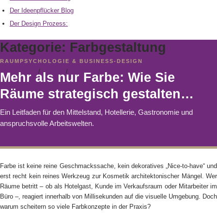
Der Ideenpflücker Blog
Der Design Prozess:
Kategorie:
Farbgestaltung
RAUMPSYCHOLOGIE & BUSINESS-DESIGN
16. Mai 2026
/
Michael
/
Keine Kommentare
Mehr als nur Farbe: Wie Sie
Räume strategisch gestalten…
Ein Leitfaden für den Mittelstand, Hotellerie, Gastronomie und
anspruchsvolle Arbeitswelten.
Farbe ist keine reine Geschmackssache, kein dekoratives „Nice-to-have“ und
erst recht kein reines Werkzeug zur Kosmetik architektonischer Mängel. Wer
Räume betritt – ob als Hotelgast, Kunde im Verkaufsraum oder Mitarbeiter im
Büro –, reagiert innerhalb von Millisekunden auf die visuelle Umgebung. Doch
warum scheitern so viele Farbkonzepte in der Praxis?